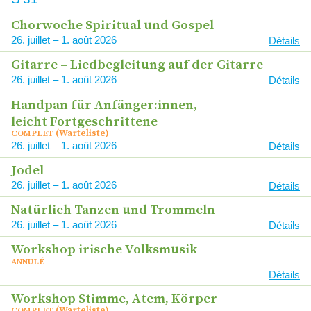
Chorwoche Spiritual und Gospel
26
–
1
2026
Détails
Gitarre – Liedbegleitung auf der Gitarre
26
–
1
2026
Détails
Handpan für Anfänger:innen,
leicht Fortgeschrittene
(Warteliste)
COMPLET
26
–
1
2026
Détails
Jodel
26
–
1
2026
Détails
Natürlich Tanzen und Trommeln
26
–
1
2026
Détails
Workshop irische Volksmusik
ANNULÉ
Détails
Workshop Stimme, Atem, Körper
(Warteliste)
COMPLET