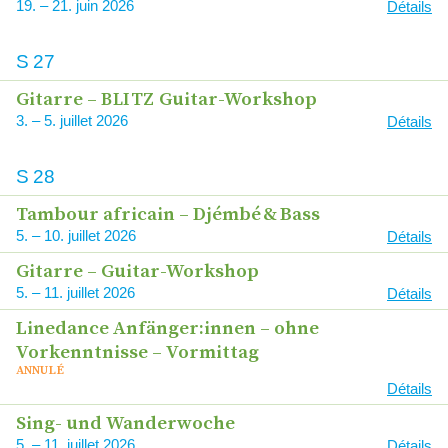
19
–
21
2026
Détails
S
27
Gitarre –
Guitar-Workshop
BLITZ
3
–
5
2026
Détails
S
28
Tambour africain – Djémbé
&
Bass
5
–
10
2026
Détails
Gitarre – Guitar-Workshop
5
–
11
2026
Détails
Linedance Anfänger:innen – ohne
Vorkenntnisse – Vormittag
ANNULÉ
Détails
Sing- und Wanderwoche
5
–
11
2026
Détails