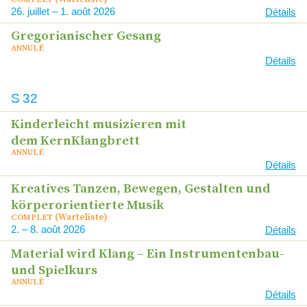
26
–
1
2026
Détails
Gregorianischer Gesang
ANNULÉ
Détails
S
32
Kinderleicht musizieren mit
dem KernKlangbrett
ANNULÉ
Détails
Kreatives Tanzen, Bewegen, Gestalten und
körperorientierte Musik
(Warteliste)
COMPLET
2
–
8
2026
Détails
Material wird Klang – Ein Instrumentenbau-
und Spielkurs
ANNULÉ
Détails