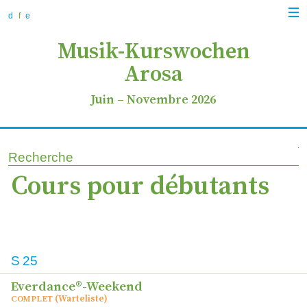
zur
zum
zur
Navi
Navigation
Inhalt
Suche
d
f
e
anz
springen
springen
springen
Musik-Kurswochen
Arosa
Juin
–
Novembre 2026
Recherche
Cours pour débutants
Cours
S
25
Date
Everdance®-Weekend
Lien
(Warteliste)
COMPLET