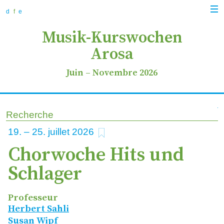
zur
zum
zur
Navi
Navigation
Inhalt
Suche
d
f
e
anz
springen
springen
springen
Musik-Kurswochen
Arosa
Juin
–
Novembre 2026
Recherche
ajouter aux favoris
19
–
25
2026
Chorwoche Hits und
Schlager
Professeur
Herbert Sahli
Susan Wipf