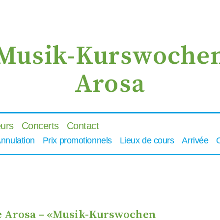
zur
zum
zur
Navigation
Inhalt
Suche
springen
springen
springen
Musik-Kurswoche
Arosa
urs
Concerts
Contact
Annulation
Prix promotionnels
Lieux de cours
Arrivée
e Arosa – «Musik-Kurswochen