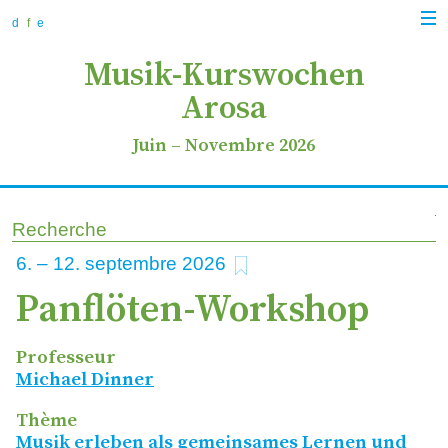
zur
zum
zur
Navi
Navigation
Inhalt
Suche
d
f
e
anz
springen
springen
springen
Musik-Kurswochen
Arosa
Juin
–
Novembre 2026
Recherche
ajouter aux favoris
6
–
12
2026
Panflöten-Workshop
Professeur
Michael Dinner
Thème
Musik erleben als gemeinsames Lernen und