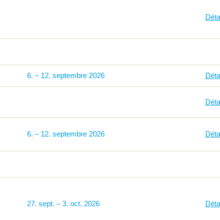
Déta
6
–
12
2026
Détai
Déta
6
–
12
2026
Détai
27
sept.
–
3
oct.
2026
Détai