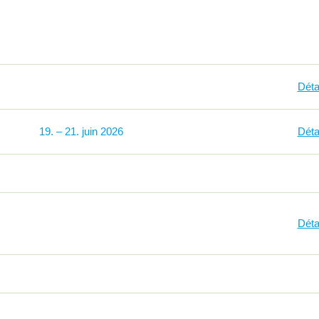
Déta
19
–
21
2026
Déta
Déta