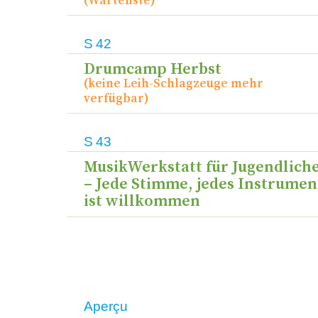
(Warteliste)
S
42
Drumcamp Herbst
(keine Leih-Schlagzeuge mehr
verfügbar)
S
43
MusikWerkstatt für Jugendlich
– Jede Stimme, jedes Instrumen
ist willkommen
Cours
Date
Lien
Aperçu