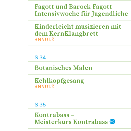
Fagott und Barock-Fagott –
Intensivwoche für Jugendliche
Kinderleicht musizieren mit
dem KernKlangbrett
ANNULÉ
S
34
Botanisches Malen
Kehlkopfgesang
ANNULÉ
S
35
Kontrabass –
Meisterkurs Kontrabass
MC