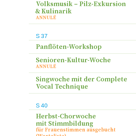
Volksmusik – Pilz-Exkursion
&
Kulinarik
ANNULÉ
S
37
Panflöten-Workshop
Senioren-Kultur-Woche
ANNULÉ
Singwoche mit der Complete
Vocal Technique
S
40
Herbst-Chorwoche
mit Stimmbildung
für Frauenstimmen ausgebucht