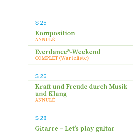
Cours
Date
Lien
S
25
Komposition
ANNULÉ
Everdance®-Weekend
(Warteliste)
COMPLET
S
26
Kraft und Freude durch Musik
und Klang
ANNULÉ
S
28
Gitarre – Let’s play guitar