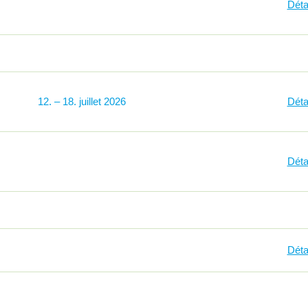
Déta
12
–
18
2026
Déta
Déta
Déta