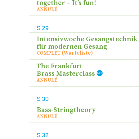
together – It’s fun!
ANNULÉ
S
29
Intensivwoche Gesangstechnik
für modernen Gesang
(Warteliste)
COMPLET
The Frankfurt
Brass Masterclass
MC
ANNULÉ
S
30
Bass-Stringtheory
ANNULÉ
S
32