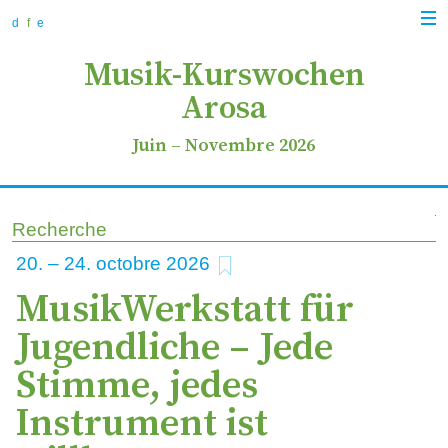
zur
zum
zur
Navi
Navigation
Inhalt
Suche
d
f
e
anz
springen
springen
springen
Musik-Kurswochen
Arosa
Juin
–
Novembre 2026
Recherche
ajouter aux favoris
20
–
24
2026
MusikWerkstatt für
Jugendliche – Jede
Stimme, jedes
Instrument ist