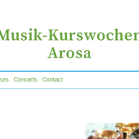
zur
zum
zur
Navigation
Inhalt
Suche
springen
springen
springen
Musik-Kurswoche
Arosa
urs
Concerts
Contact
voris