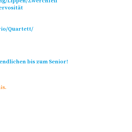
ng/​Lippen/​Zwerchfell
ervosität
/​Quartett/​
endlichen bis zum Senior!
is.