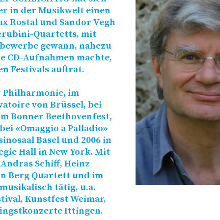
r in der Musikwelt einen
ax Rostal und Sandor Vegh
erubini-Quartetts, mit
tbewerbe gewann, nahezu
tete CD-Aufnahmen machte,
 Festivals auftrat.
er Philharmonie, im
toire von Brüssel, bei
im Bonner Beethovenfest,
bei «Omaggio a Palladio»
sinosaal Basel und 2006 in
gie Hall in New York. Mit
 Andras Schiff, Heinz
n Berg Quartett und im
usikalisch tätig, u.a.
tival, Kunstfest Weimar,
ngstkonzerte Ittingen.