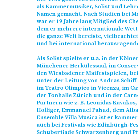
als Kammermusiker, Solist und Lehre
Namen gemacht. Nach Studien bei M
war er 19 Jahre lang Mitglied des Ch
dem er mehrere internationale Wet
die ganze Welt bereiste, vielbeach
und bei international herausragenden
Als Solist spielte er u.a. in der Köln
Münchener Herkulessaal, im Conserva
den Wiesbadener Maifestspielen, be
unter der Leitung von Andras Schiff 
im Teatro Olimpico in Vicenza, im Ca
der Tonhalle Zürich und in der Carne
Partnern wie z. B. Leonidas Kavakos,
Holliger, Emmanuel Pahud, dem Alba
Ensemble Villa Musica ist er kammerm
auch bei Festivals wie Edinburgh-Fes
Schubertiade Schwarzenberg und Pfi