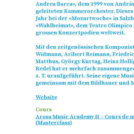
Andrea Barca», dem 1999 von András
geleiteten Kammerorchester. Dieses 
Jahr bei der «Mozartwoche» in Salzb
«Wahlheimat», dem Teatro Olimpico i
grossen Konzertpodien weltweit.
Mit den zeitgenössischen Komponist
Widmann, Aribert Reimann, Friedric
Matthus, György Kurtag, Heinz Holl
Redel hat er mehrfach zusammengea
z. T. uraufgeführt. Seine eigene Musi
gemeinsam mit dem Bildhauer und M
Website
Cours
Arosa Music Academy II – Cours de m
(Masterclass)