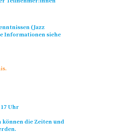
er Teilnehmer:innen
enntnissen (Jazz
re Informationen siehe
is.
– 17 Uhr
n können die Zeiten und
erden.