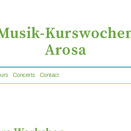
zur
zum
zur
Navigation
Inhalt
Suche
springen
springen
springen
Musik-Kurswoche
Arosa
urs
Concerts
Contact
 favoris