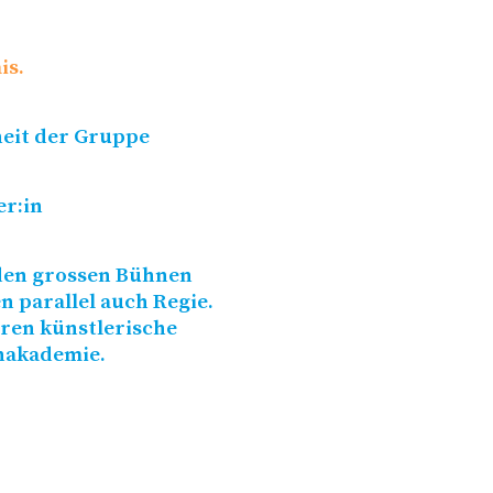
is.
heit der Gruppe
er:in
 den grossen Bühnen
n parallel auch Regie.
ren künstlerische
nakademie.