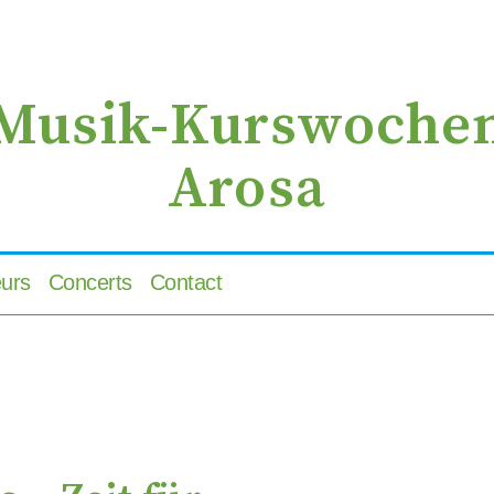
zur
zum
zur
Navigation
Inhalt
Suche
springen
springen
springen
Musik-Kurswoche
Arosa
urs
Concerts
Contact
ris