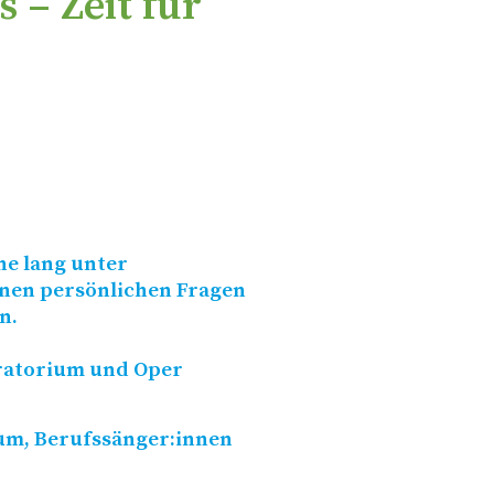
 – Zeit für
he lang unter
inen persönlichen Fragen
n.
Oratorium und Oper
ium, Berufssänger:innen