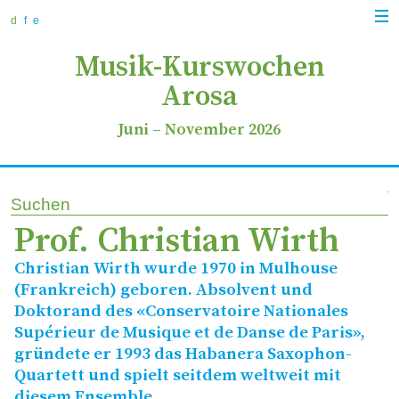
zur
zum
zur
Navi
Navigation
Inhalt
Suche
d
f
e
anz
springen
springen
springen
Musik-Kurswochen
Arosa
Juni
–
November 2026
Suchen
Prof. Christian Wirth
Christian Wirth wurde 1970 in Mulhouse
(Frankreich) geboren. Absolvent und
Doktorand des «Conservatoire Nationales
Supérieur de Musique et de Danse de Paris»,
gründete er 1993 das Habanera Saxophon-
Quartett und spielt seitdem weltweit mit
diesem Ensemble.