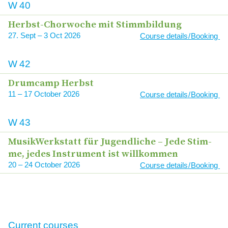
W
40
Herbst-Chor­wo­che mit Stimmbildung
27
Sept
–
3
Oct
2026
Course details / Booking
W
42
Drum­camp Herbst
11
–
17
2026
Course details / Booking
W
43
Musik­Werk­statt für Jugend­li­che – Jede Stim­
me, jedes Instru­ment ist willkommen
20
–
24
2026
Course details / Booking
Current courses