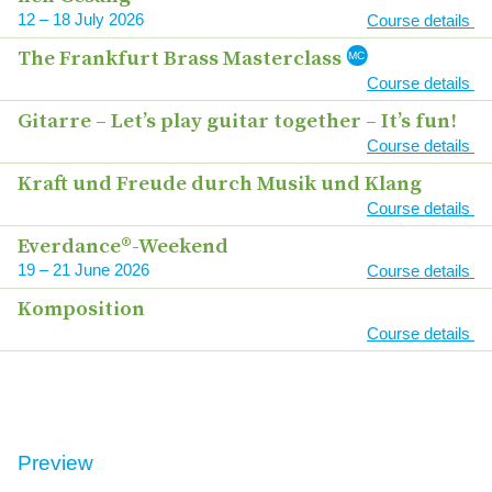
12
–
18
2026
Course details
The Frank­furt Brass Masterclass
MC
Course details
Gitar­re – Let’s play gui­tar tog­e­ther – It’s fun!
Course details
Kraft und Freu­de durch Musik und Klang
Course details
Everdance®-Weekend
19
–
21
2026
Course details
Kom­po­si­ti­on
Course details
Course
Date
Preview
Link