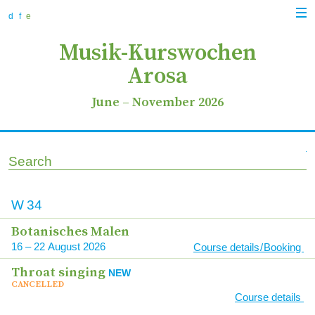
zur
zum
zur
Navi
Navigation
Inhalt
Suche
d
f
e
anz
springen
springen
springen
Musik-Kurswochen
Arosa
June
–
November 2026
Search
Course
W
34
Date
Bota­ni­sches Malen
Link
16
–
22
2026
Course details / Booking
Throat sin­ging
NEW
CAN­CEL­LED
Course details