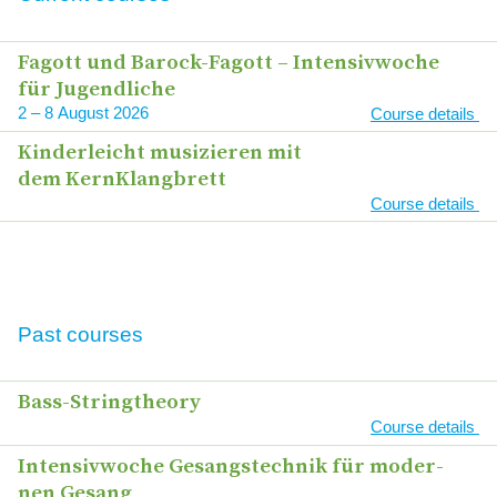
Course
Fagott und Barock-Fagott – Inten­siv­wo­che
für Jugendliche
Date
2
–
8
2026
Course details
Link
Kin­der­leicht musi­zie­ren mit
dem KernKlangbrett
Course details
Course
Date
Past courses
Link
Course
Bass-String­theo­ry
Course details
Date
Inten­siv­wo­che Gesangs­tech­nik für moder­
Link
nen Gesang