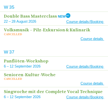
W
35
Dou­ble Bass Masterclass
MC
NEW
22
–
28
2026
Course details / Booking
Volks­mu­sik – Pilz-Exkur­si­on
&
Kulinarik
CAN­CEL­LED
Course details
W
37
Pan­flö­ten-Work­shop
6
–
12
2026
Course details / Booking
Senio­ren-Kul­tur-Woche
CAN­CEL­LED
Course details
Sing­wo­che mit der Com­ple­te Vocal Technique
6
–
12
2026
Course details / Booking