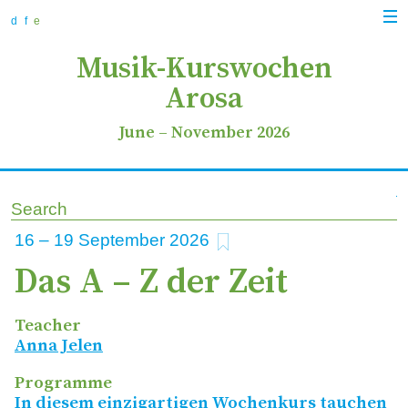
zur
zum
zur
Navi
Navigation
Inhalt
Suche
d
f
e
anz
springen
springen
springen
Musik-Kurswochen
Arosa
June
–
November 2026
Search
add to favourites
16
–
19
2026
Das A – Z der Zeit
Teacher
Anna Jelen
Programme
In diesem einzigartigen Wochenkurs tauchen