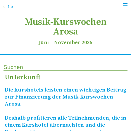
zur
zum
zur
Navi
Navigation
Inhalt
Suche
d
f
e
anz
springen
springen
springen
Musik-Kurswochen
Arosa
Juni
–
November 2026
Suchen
Unterkunft
Die Kurshotels leisten einen wichtigen Beitrag
zur Finanzierung der Musik-Kurswochen
Arosa.
Deshalb profitieren alle Teilnehmenden, die in
einem Kurshotel übernachten und die