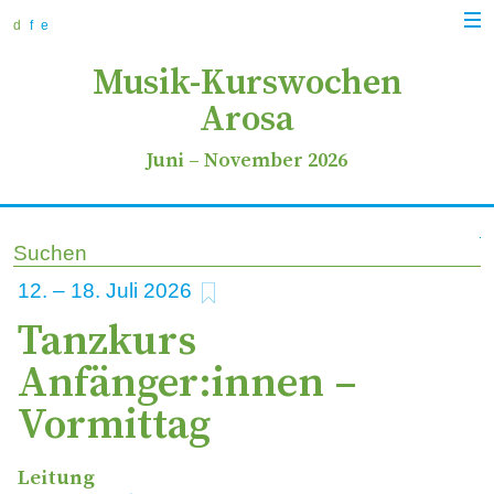
zur
zum
zur
Navi
Navigation
Inhalt
Suche
d
f
e
anz
springen
springen
springen
Musik-Kurswochen
Arosa
Juni
–
November 2026
Suchen
zu Favoriten hinzufügen
12
–
18
2026
Tanzkurs
Anfänger:innen –
Vormittag
Leitung