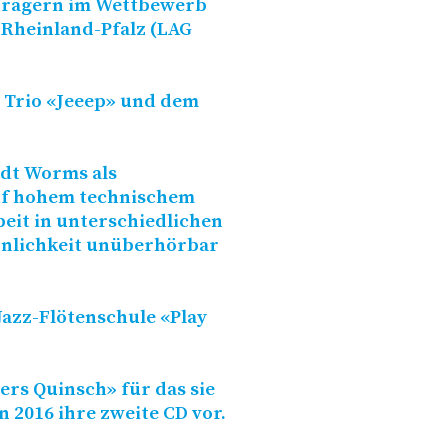
strägern im Wettbewerb
Rheinland-Pfalz (
LAG
 Trio «Jeeep» und dem
tadt Worms als
uf hohem technischem
beit in unterschiedlichen
önlichkeit unüberhörbar
Jazz-Flötenschule «Play
rs Quinsch» für das sie
n 2016 ihre zweite
CD
vor.