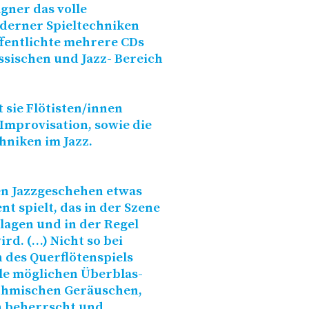
gner das volle
derner Spieltechniken
ffentlichte mehrere CDs
ssischen und Jazz- Bereich
sie Flötisten/​innen
Improvisation, sowie die
niken im Jazz.
en Jazzgeschehen etwas
t spielt, das in der Szene
lagen und in der Regel
rd. (…) Nicht so bei
n des Querflötenspiels
le möglichen Überblas-
ythmischen Geräuschen,
n beherrscht und