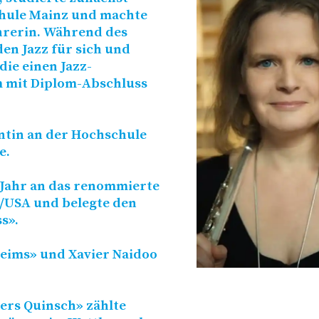
chule Mainz und machte
hrerin. Während des
en Jazz für sich und
die einen Jazz-
m mit Diplom-Abschluss
zentin an der Hochschule
e.
in Jahr an das renommierte
/​USA und belegte den
s».
eims» und Xavier Naidoo
ers Quinsch» zählte