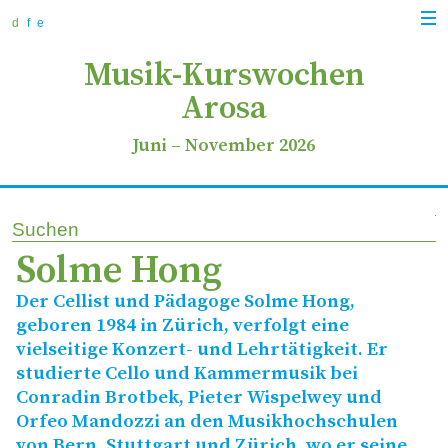
zur
zum
zur
Navi
Navigation
Inhalt
Suche
d
f
e
anz
springen
springen
springen
Musik-Kurswochen
Arosa
Juni
–
November 2026
Suchen
Solme Hong
Der Cellist und Pädagoge Solme Hong,
geboren 1984 in Zürich, verfolgt eine
vielseitige Konzert- und Lehrtätigkeit. Er
studierte Cello und Kammermusik bei
Conradin Brotbek, Pieter Wispelwey und
Orfeo Mandozzi an den Musikhochschulen
von Bern, Stuttgart und Zürich, wo er seine