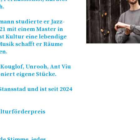
h.
ann studierte er Jazz-
21 mit einem Master in
st Kultur eine lebendige
Musik schafft er Räume
en.
 Kouglof, Unrooh, Ant Viu
niert eigene Stücke.
tansstad und ist seit 2024
ulturförderpreis
de Stimme, jedes