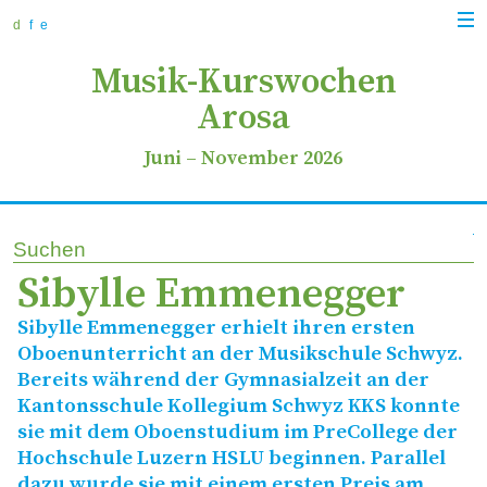
zur
zum
zur
Navi
Navigation
Inhalt
Suche
d
f
e
anz
springen
springen
springen
Musik-Kurswochen
Arosa
Juni
–
November 2026
Suchen
Sibylle Emmenegger
Sibylle Emmenegger erhielt ihren ersten
Oboenunterricht an der Musikschule Schwyz.
Bereits während der Gymnasialzeit an der
Kantonsschule Kollegium Schwyz
KKS
konnte
sie mit dem Oboenstudium im PreCollege der
Hochschule Luzern
HSLU
beginnen. Parallel
dazu wurde sie mit einem ersten Preis am