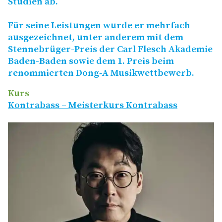
Studien ab.
Für seine Leistungen wurde er mehrfach
ausgezeichnet, unter anderem mit dem
Stennebrüger-Preis der Carl Flesch Akademie
Baden-Baden sowie dem 1. Preis beim
renommierten Dong‑A Musikwettbewerb.
Kurs
Kontrabass – Meisterkurs Kontrabass