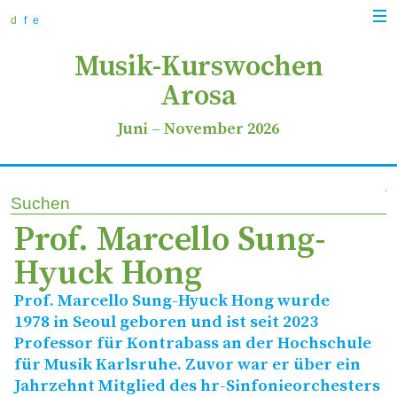
zur
zum
zur
Navi
Navigation
Inhalt
Suche
d
f
e
anz
springen
springen
springen
Musik-Kurswochen
Arosa
Juni
–
November 2026
Suchen
Prof. Marcello Sung-
Hyuck Hong
Prof. Marcello Sung-Hyuck Hong wurde
1978 in Seoul geboren und ist seit 2023
Professor für Kontrabass an der Hochschule
für Musik Karlsruhe. Zuvor war er über ein
Jahrzehnt Mitglied des hr-Sinfonieorchesters