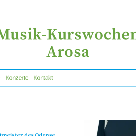
zur
zum
zur
Navigation
Inhalt
Suche
springen
springen
springen
Musik-Kurswoche
Arosa
e
Konzerte
Kontakt
rtmeister des Odense