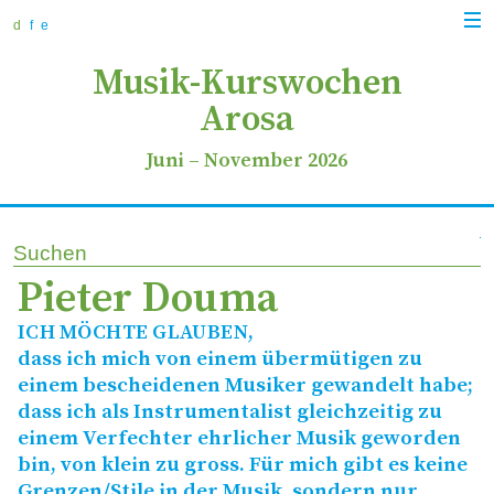
zur
zum
zur
Navi
Navigation
Inhalt
Suche
d
f
e
anz
springen
springen
springen
Musik-Kurswochen
Arosa
Juni
–
November 2026
Suchen
Pieter Douma
ICH
MÖCHTE
GLAUBEN
,
dass ich mich von einem übermütigen zu
einem bescheidenen Musiker gewandelt habe;
dass ich als Instrumentalist gleichzeitig zu
einem Verfechter ehrlicher Musik geworden
bin, von klein zu gross. Für mich gibt es keine
Grenzen/​Stile in der Musik, sondern nur