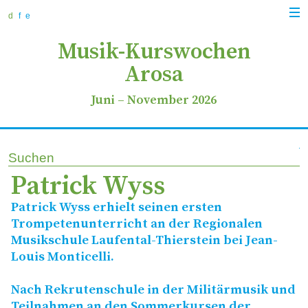
zur
zum
zur
Navi
Navigation
Inhalt
Suche
d
f
e
anz
springen
springen
springen
Musik-Kurswochen
Arosa
Juni
–
November 2026
Suchen
Patrick Wyss
Patrick Wyss erhielt seinen ersten
Trompetenunterricht an der Regionalen
Musikschule Laufental-Thierstein bei Jean-
Louis Monticelli.
Nach Rekrutenschule in der Militärmusik und
Teilnahmen an den Sommerkursen der