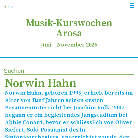
zur
zum
zur
Navi
Navigation
Inhalt
Suche
d
f
e
anz
springen
springen
springen
Musik-Kurswochen
Arosa
Juni
–
November 2026
Suchen
Norwin Hahn
Norwin Hahn, geboren 1995, erhielt bereits im
Alter von fünf Jahren seinen ersten
Posaunenunterricht bei Joachim Volk. 2007
begann er ein begleitendes Jungstudium bei
Abbie Conant, bevor er schliesslich von Oliver
Siefert, Solo-Posaunist des hr-
Sinfonieorchesters, unterrichtet wurde, der