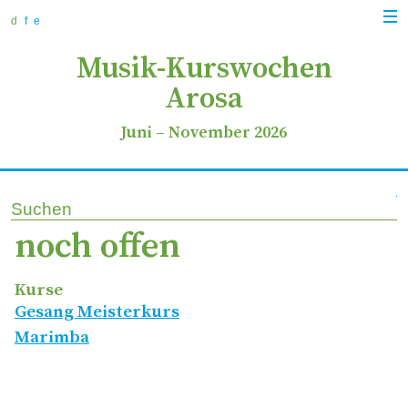
zur
zum
zur
Navi
Navigation
Inhalt
Suche
d
f
e
anz
springen
springen
springen
Musik-Kurswochen
Arosa
Juni
–
November 2026
Suchen
noch offen
Kurse
Gesang Meisterkurs
Marimba