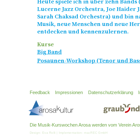
Heute spiele ich in über zehn Bands
Lucerne Jazz Orchestra, Joe Haider 
Sarah Chaksad Orchestra) und bin na
Musik, neue Menschen und neue He
entdecken und kennenzulernen.
Kurse
Big Band
Posaunen-Workshop (Tenor und Bas
Feedback
Impressionen
Datenschutzerklärung
Die Musik-Kurswochen Arosa werden vom Verein Arosa
Design:
Eva Rolli
| Implementation:
macREC GmbH