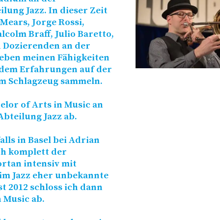
lung Jazz. In dieser Zeit
Mears, Jorge Rossi,
colm Braff, Julio Baretto,
n Dozierenden an der
Neben meinen Fähigkeiten
udem Erfahrungen auf der
em Schlagzeug sammeln.
elor of Arts in Music an
Abteilung Jazz ab.
lls in Basel bei Adrian
ch komplett der
rtan intensiv mit
 im Jazz eher unbekannte
t 2012 schloss ich dann
 Music ab.