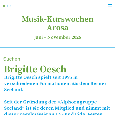
zur
zum
zur
Navi
Navigation
Inhalt
Suche
d
f
e
anz
springen
springen
springen
Musik-Kurswochen
Arosa
Juni
–
November 2026
Suchen
Brigitte Oesch
Brigitte Oesch spielt seit 1995 in
verschiedenen Formationen aus dem Berner
Seeland.
Seit der Gründung der «Alphorngruppe
Seeland» ist sie deren Mitglied und nimmt mit
dieser regelmässig an
UV-
und Eidg. Festen