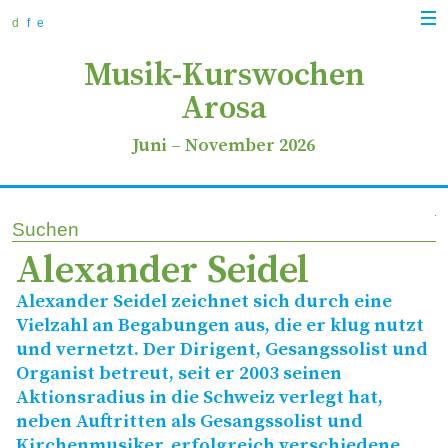
zur
zum
zur
Navi
Navigation
Inhalt
Suche
d
f
e
anz
springen
springen
springen
Musik-Kurswochen
Arosa
Juni
–
November 2026
Suchen
Alexander Seidel
Alexander Seidel zeichnet sich durch eine
Vielzahl an Begabungen aus, die er klug nutzt
und vernetzt. Der Dirigent, Gesangssolist und
Organist betreut, seit er 2003 seinen
Aktionsradius in die Schweiz verlegt hat,
neben Auftritten als Gesangssolist und
Kirchenmusiker, erfolgreich verschiedene