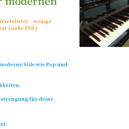
ür modernen
Warteliste) – wenige
bar (siehe
PDF
)
moderne Stile wie Pop und
hkeiten.
nstrengung für deine
zt.