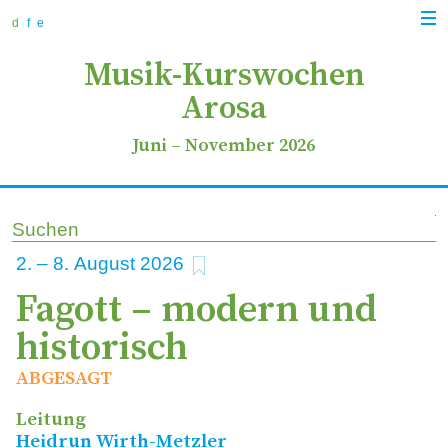
zur
zum
zur
Navi
Navigation
Inhalt
Suche
d
f
e
anz
springen
springen
springen
Musik-Kurswochen
Arosa
Juni
–
November 2026
Suchen
zu Favoriten hinzufügen
2
–
8
2026
Fagott – modern und
historisch
ABGESAGT
Leitung
Heidrun Wirth-Metzler