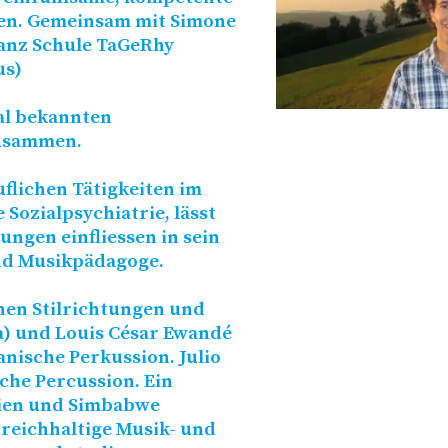
ten. Gemeinsam mit Simone
Tanz Schule TaGeRhy
us)
nal bekannten
usammen.
uflichen Tätigkeiten im
 Sozialpsychiatrie, lässt
ngen einfliessen in sein
und Musikpädagoge.
nen Stilrichtungen und
) und Louis César Ewandé
anische Perkussion. Julio
che Percussion. Ein
pien und Simbabwe
 reichhaltige Musik- und