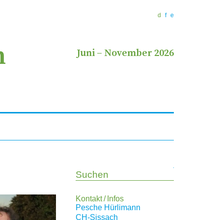
d
f
e
n
Juni
–
November 2026
Suchen
Kontakt / Infos
Pesche Hürlimann
CH
-Sissach