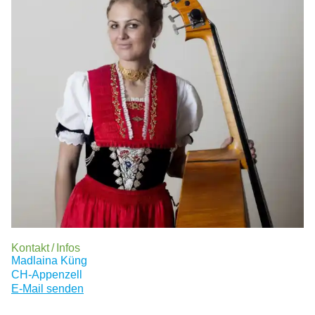
Kontakt / Infos
Madlaina Küng
CH
-Appenzell
E-Mail senden