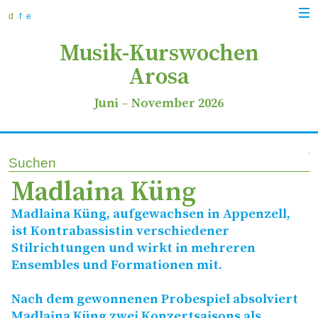
zur
zum
zur
Navi
Navigation
Inhalt
Suche
d
f
e
anz
springen
springen
springen
Musik-Kurswochen
Arosa
Juni
–
November 2026
Suchen
Madlaina Küng
Madlaina Küng, aufgewachsen in Appenzell,
ist Kontrabassistin verschiedener
Stilrichtungen und wirkt in mehreren
Ensembles und Formationen mit.
Nach dem gewonnenen Probespiel absolviert
Madlaina Küng zwei Konzertsaisons als