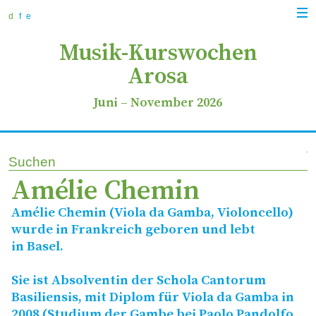
zur
zum
zur
Navi
Navigation
Inhalt
Suche
d
f
e
anz
springen
springen
springen
Musik-Kurswochen
Arosa
Juni
–
November 2026
Suchen
Amélie Chemin
Amélie Chemin (Viola da Gamba, Violoncello)
wurde in Frankreich geboren und lebt
in Basel.
Sie ist Absolventin der Schola Cantorum
Basiliensis, mit Diplom für Viola da Gamba in
2008 (Studium der Gambe bei Paolo Pandolfo,