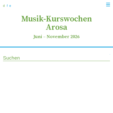
zur
zum
zur
Navi
Navigation
Inhalt
Suche
d
f
e
anz
springen
springen
springen
Musik-Kurswochen
Arosa
Juni
–
November 2026
Suchen