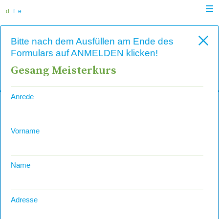
zur
zum
zur
Navi
Navigation
Inhalt
Suche
d
f
e
anz
springen
springen
springen
Musik-Kurswochen
S
Bitte nach dem Ausfüllen am Ende des
Arosa
Formulars auf ANMELDEN klicken!
Gesang Meisterkurs
Juni
–
November 2026
Anrede
Suchen
Vorname
Name
Adresse